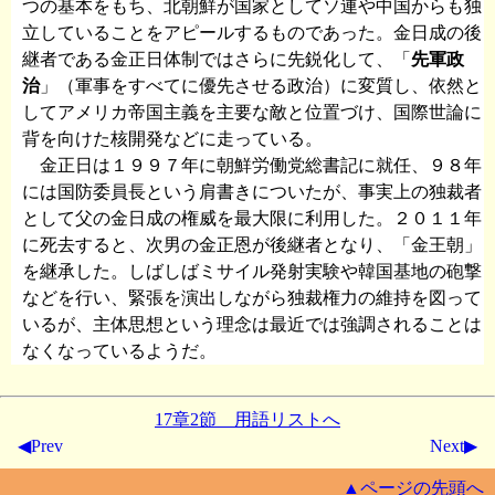
つの基本をもち、北朝鮮が国家としてソ連や中国からも独
立していることをアピールするものであった。金日成の後
継者である金正日体制ではさらに先鋭化して、「
先軍政
治
」（軍事をすべてに優先させる政治）に変質し、依然と
してアメリカ帝国主義を主要な敵と位置づけ、国際世論に
背を向けた核開発などに走っている。
金正日は１９９７年に朝鮮労働党総書記に就任、９８年
には国防委員長という肩書きについたが、事実上の独裁者
として父の金日成の権威を最大限に利用した。２０１１年
に死去すると、次男の金正恩が後継者となり、「金王朝」
を継承した。しばしばミサイル発射実験や韓国基地の砲撃
などを行い、緊張を演出しながら独裁権力の維持を図って
いるが、主体思想という理念は最近では強調されることは
なくなっているようだ。
17章2節 用語リストへ
◀Prev
Next▶
▲ページの先頭へ