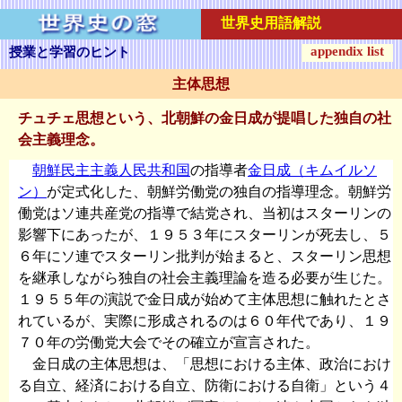
世界史用語解説
appendix list
授業と学習のヒント
主体思想
チュチェ思想という、北朝鮮の金日成が提唱した独自の社
会主義理念。
朝鮮民主主義人民共和国
の指導者
金日成（キムイルソ
ン）
が定式化した、朝鮮労働党の独自の指導理念。朝鮮労
働党はソ連共産党の指導で結党され、当初はスターリンの
影響下にあったが、１９５３年にスターリンが死去し、５
６年にソ連でスターリン批判が始まると、スターリン思想
を継承しながら独自の社会主義理論を造る必要が生じた。
１９５５年の演説で金日成が始めて主体思想に触れたとさ
れているが、実際に形成されるのは６０年代であり、１９
７０年の労働党大会でその確立が宣言された。
金日成の主体思想は、「思想における主体、政治におけ
る自立、経済における自立、防衛における自衛」という４