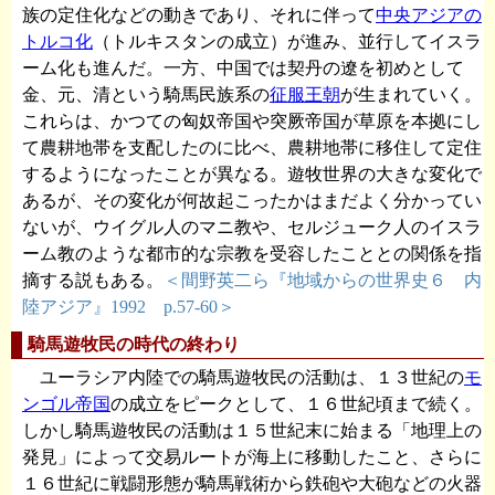
族の定住化などの動きであり、それに伴って
中央アジアの
トルコ化
（トルキスタンの成立）が進み、並行してイスラ
ーム化も進んだ。一方、中国では契丹の遼を初めとして
金、元、清という騎馬民族系の
征服王朝
が生まれていく。
これらは、かつての匈奴帝国や突厥帝国が草原を本拠にし
て農耕地帯を支配したのに比べ、農耕地帯に移住して定住
するようになったことが異なる。遊牧世界の大きな変化で
あるが、その変化が何故起こったかはまだよく分かってい
ないが、ウイグル人のマニ教や、セルジューク人のイスラ
ーム教のような都市的な宗教を受容したこととの関係を指
摘する説もある。
＜間野英二ら『地域からの世界史６ 内
陸アジア』1992 p.57-60＞
騎馬遊牧民の時代の終わり
ユーラシア内陸での騎馬遊牧民の活動は、１３世紀の
モ
ンゴル帝国
の成立をピークとして、１６世紀頃まで続く。
しかし騎馬遊牧民の活動は１５世紀末に始まる「地理上の
発見」によって交易ルートが海上に移動したこと、さらに
１６世紀に戦闘形態が騎馬戦術から鉄砲や大砲などの火器