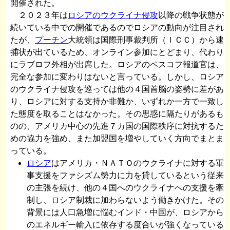
開催された。
２０２３年は
ロシアのウクライナ侵攻
以降の戦争状態が
続いている中での開催であるのでロシアの動向が注目され
たが、
プーチン
大統領は国際刑事裁判所（ＩＣＣ）から逮
捕状が出ているため、オンライン参加にとどまり、代わり
にラブロフ外相が出席した。ロシアのペスコフ報道官は、
完全な参加に変わりはないと言っている。しかし、ロシア
のウクライナ侵攻を巡っては他の４国首脳の姿勢に差があ
り、ロシアに対する支持か非難か、いずれか一方で一致し
た態度を取ることはなかった。その思惑に隔たりがあるも
のの、アメリカ中心の先進７カ国の国際秩序に対抗するた
めの協力を強め、また加盟国を増やしていく方向でまとま
っている。
ロシア
はアメリカ・ＮＡＴＯのウクライナに対する軍
事支援をファシズム勢力に力を貸しているという従来
の主張を続け、他の４国へのウクライナへの支援を牽
制し、ロシア制裁に加わらないよう働きかけた。その
背景には人口急増に悩むインド・中国が、ロシアから
のエネルギー輸入に依存する度合いが強くなっている