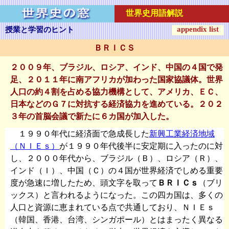
世界史用語解説
appendix list
授業と学習のヒント
ＢＲＩＣＳ
２００９年、ブラジル、ロシア、インド、中国の４国で発
足、２０１１年に南アフリカが加わった国家協議体。世界
人口の約４割を占める協力機構として、アメリカ、ＥＣ、
日本などのＧ７に対抗する経済協力を進めている。２０２
３年の首脳会議で新たに６カ国が加入した。
１９９０年代に経済面で急成長した
新興工業経済地域
（ＮＩＥｓ）
が１９９０年代後半に安定期に入ったのに対
し、２０００年代から、ブラジル（Ｂ）、ロシア（Ｒ）、
インド（Ｉ）、中国（Ｃ）の４国が世界経済でしめる重要
度が急速に増したため、頭文字を取って
ＢＲＩＣｓ
（ブリ
ックス）と言われるようになった。この四カ国は、多くの
人口と資源に恵まれている点で共通しており、ＮＩＥｓ
（韓国、香港、台湾、シンガポール）とはまったく異なる