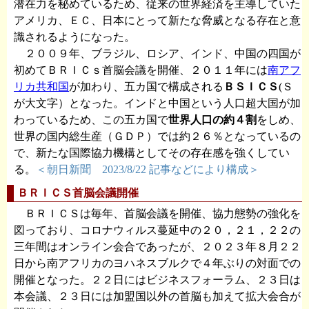
潜在力を秘めているため、従来の世界経済を主導していた
アメリカ、ＥＣ、日本にとって新たな脅威となる存在と意
識されるようになった。
２００９年、ブラジル、ロシア、インド、中国の四国が
初めてＢＲＩＣｓ首脳会議を開催、２０１１年には
南アフ
リカ共和国
が加わり、五カ国で構成される
ＢＳＩＣＳ
(Ｓ
が大文字）となった。インドと中国という人口超大国が加
わっているため、この五カ国で
世界人口の約４割
をしめ、
世界の国内総生産（ＧＤＰ）では約２６％となっているの
で、新たな国際協力機構としてその存在感を強くしてい
る。
＜朝日新聞 2023/8/22 記事などにより構成＞
ＢＲＩＣＳ首脳会議開催
ＢＲＩＣＳは毎年、首脳会議を開催、協力態勢の強化を
図っており、コロナウィルス蔓延中の２０，２１，２２の
三年間はオンライン会合であったが、２０２３年８月２２
日から南アフリカのヨハネスブルクで４年ぶりの対面での
開催となった。２２日にはビジネスフォーラム、２３日は
本会議、２３日には加盟国以外の首脳も加えて拡大会合が