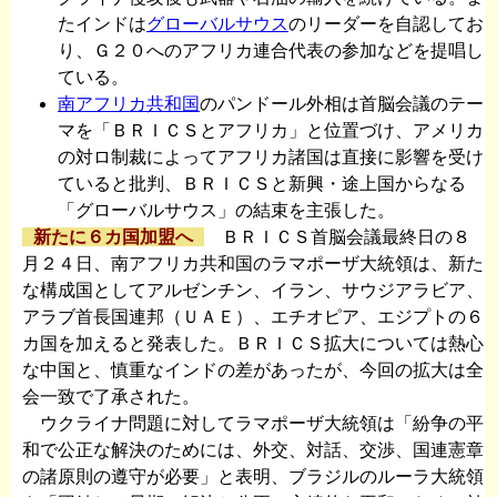
たインドは
グローバルサウス
のリーダーを自認してお
り、Ｇ２０へのアフリカ連合代表の参加などを提唱し
ている。
南アフリカ共和国
のパンドール外相は首脳会議のテー
マを「ＢＲＩＣＳとアフリカ」と位置づけ、アメリカ
の対ロ制裁によってアフリカ諸国は直接に影響を受け
ていると批判、ＢＲＩＣＳと新興・途上国からなる
「グローバルサウス」の結束を主張した。
新たに６カ国加盟へ
ＢＲＩＣＳ首脳会議最終日の８
月２４日、南アフリカ共和国のラマポーザ大統領は、新た
な構成国としてアルゼンチン、イラン、サウジアラビア、
アラブ首長国連邦（ＵＡＥ）、エチオピア、エジプトの６
カ国を加えると発表した。ＢＲＩＣＳ拡大については熱心
な中国と、慎重なインドの差があったが、今回の拡大は全
会一致で了承された。
ウクライナ問題に対してラマポーザ大統領は「紛争の平
和で公正な解決のためには、外交、対話、交渉、国連憲章
の諸原則の遵守が必要」と表明、ブラジルのルーラ大統領