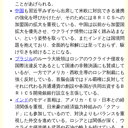
ことがあげられる。
中国
も習近平みずから出席して米欧に対抗できる連携
の強化を呼びかけたが、そのためにはＢＲＩＣＳへの
加盟国の拡大を重視している。中国は以前から加盟国
拡大を優先させ、ウクライナ情勢には深く踏み込まな
い、という姿勢を取っている。またインドとは国境問
題を抱えており、全面的な和解には至っておらず、駆
け引きを続けることになる。
ブラジル
のルーラ大統領はロシアのウクライナ侵攻を
国際法違反であるとして国連の非難決議にも賛成して
いるが、一方でアメリカ・西欧主導のロシア制裁にも
強く反対している。首脳会議ではドル覇権に反対して
それに代わる共通通貨の創設や各国が共同出資するＢ
ＲＩＣＳ開発銀銀行設立を主張している。
インド
のモディ首相は、アメリカ・ＥＵ・日本との経
済関係を重視、日米豪の経済協力枠組みの「クアッ
ド」にも参加しているので、対決よりもバランスを重
視した外交を進めている。ロシアとは関係が深く、ウ
クライナ侵攻後も武器や石油の輸入を続けている。ま